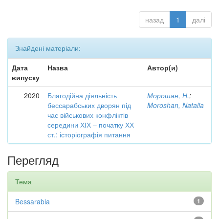
назад
1
далі
Знайдені матеріали:
Дата
Назва
Автор(и)
випуску
2020
Благодійна діяльність
Морошан, Н.
;
бессарабських дворян під
Moroshan, Natalia
час військових конфліктів
середини ХІХ – початку ХХ
ст.: історіографія питання
Перегляд
Тема
Bessarabia
1