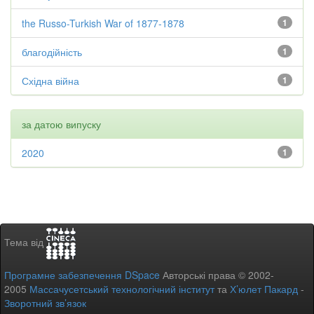
the Russo-Turkish War of 1877-1878
1
благодійність
1
Східна війна
1
за датою випуску
2020
1
Тема від
Програмне забезпечення DSpace
Авторські права © 2002-
2005
Массачусетський технологічний інститут
та
Х’юлет Пакард
-
Зворотний зв’язок