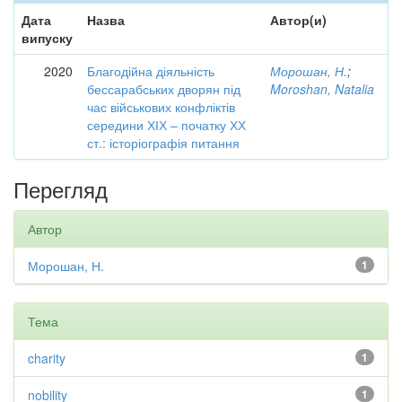
Дата
Назва
Автор(и)
випуску
2020
Благодійна діяльність
Морошан, Н.
;
бессарабських дворян під
Moroshan, Natalia
час військових конфліктів
середини ХІХ – початку ХХ
ст.: історіографія питання
Перегляд
Автор
Морошан, Н.
1
Тема
charity
1
nobility
1