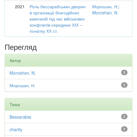
2021
Роль бессарабських дворян
Морошан, Н.
;
в організації благодійних
Moroshan, N.
кампаній під час військових
конфліктів середини ХІХ –
початку ХХ ст.
Перегляд
Автор
Moroshan, N.
1
Морошан, Н.
1
Тема
Bessarabia
1
charity
1