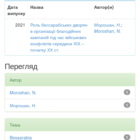
Дата
Назва
Автор(и)
випуску
2021
Роль бессарабських дворян
Морошан, Н.
;
в організації благодійних
Moroshan, N.
кампаній під час військових
конфліктів середини ХІХ –
початку ХХ ст.
Перегляд
Автор
Moroshan, N.
1
Морошан, Н.
1
Тема
Bessarabia
1