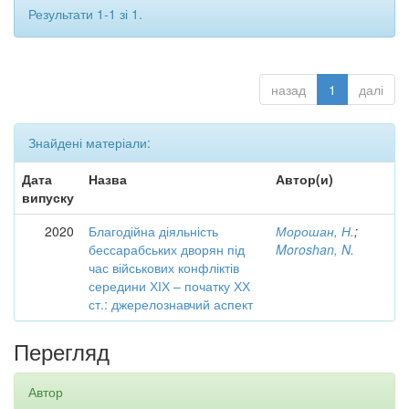
Результати 1-1 зі 1.
назад
1
далі
Знайдені матеріали:
Дата
Назва
Автор(и)
випуску
2020
Благодійна діяльність
Морошан, Н.
;
бессарабських дворян під
Moroshan, N.
час військових конфліктів
середини ХІХ – початку ХХ
ст.: джерелознавчий аспект
Перегляд
Автор