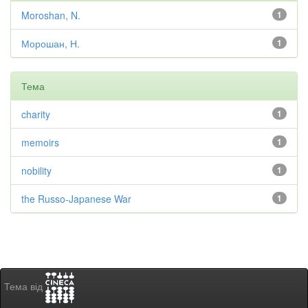
Moroshan, N.
1
Морошан, Н.
1
Тема
charity
1
memoirs
1
nobility
1
the Russo-Japanese War
1
Тема від