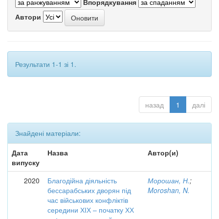
Впорядкування
Автори
Результати 1-1 зі 1.
назад
1
далі
Знайдені матеріали:
Дата
Назва
Автор(и)
випуску
2020
Благодійна діяльність
Морошан, Н.
;
бессарабських дворян під
Moroshan, N.
час військових конфліктів
середини ХІХ – початку ХХ