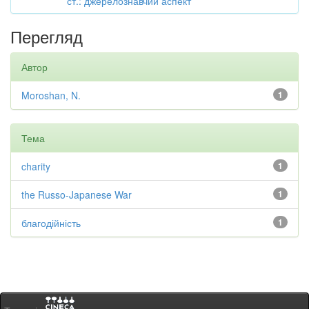
ст.: джерелознавчий аспект
Перегляд
Автор
Moroshan, N.
1
Тема
charity
1
the Russo-Japanese War
1
благодійність
1