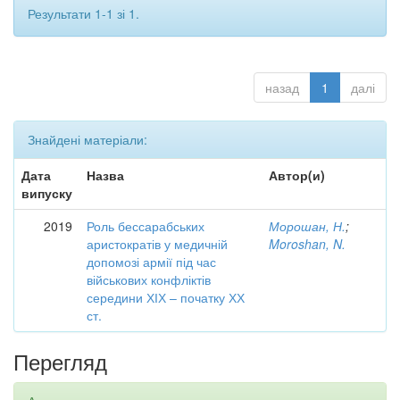
Результати 1-1 зі 1.
назад
1
далі
Знайдені матеріали:
Дата
Назва
Автор(и)
випуску
2019
Роль бессарабських
Морошан, Н.
;
аристократів у медичній
Moroshan, N.
допомозі армії під час
військових конфліктів
середини ХІХ – початку ХХ
ст.
Перегляд