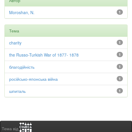
Автор
Moroshan, N.
1
Тема
charity
1
the Russo-Turkish War of 1877- 1878
1
благодійність
1
російсько-японська війна
1
шпиталь
1
Тема від