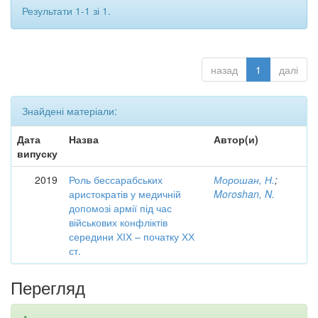
Результати 1-1 зі 1.
назад
1
далі
Знайдені матеріали:
Дата
Назва
Автор(и)
випуску
2019
Роль бессарабських
Морошан, Н.
;
аристократів у медичній
Moroshan, N.
допомозі армії під час
військових конфліктів
середини ХІХ – початку ХХ
ст.
Перегляд