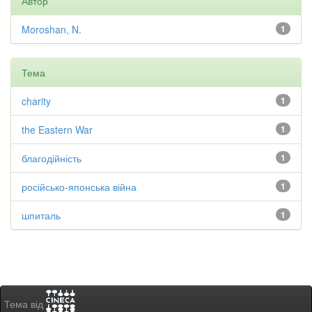
Автор
Moroshan, N.
1
Тема
charity
1
the Eastern War
1
благодійність
1
російсько-японська війна
1
шпиталь
1
Тема від