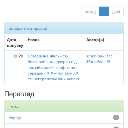
назад
1
далі
Знайдені матеріали:
Дата
Назва
Автор(и)
випуску
2020
Благодійна діяльність
Морошан, Н.
;
бессарабських дворян під
Moroshan, N.
час військових конфліктів
середини ХІХ – початку ХХ
ст.: джерелознавчий аспект
Перегляд
Тема
charity
1