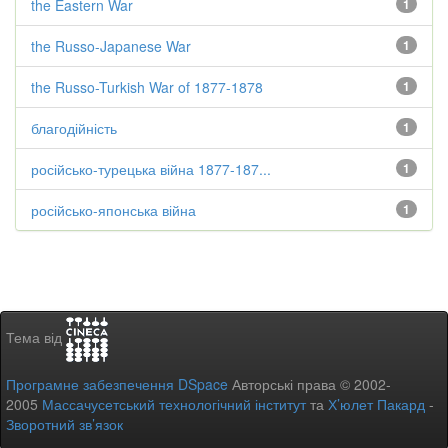
the Eastern War
1
the Russo-Japanese War
1
the Russo-Turkish War of 1877-1878
1
благодійність
1
російсько-турецька війна 1877-187...
1
російсько-японська війна
1
Тема від
Програмне забезпечення DSpace
Авторські права © 2002-
2005
Массачусетський технологічний інститут
та
Х’юлет Пакард
-
Зворотний зв’язок