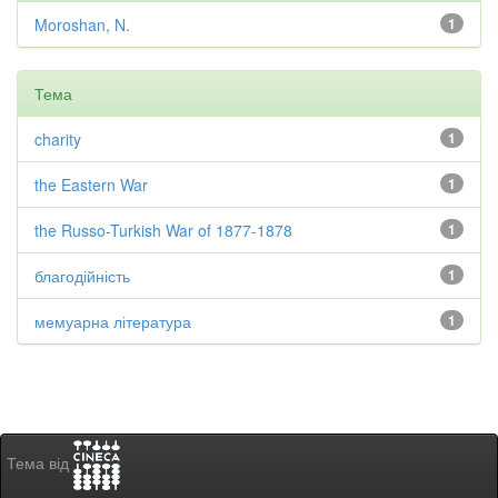
Moroshan, N.
1
Тема
charity
1
the Eastern War
1
the Russo-Turkish War of 1877-1878
1
благодійність
1
мемуарна література
1
Тема від