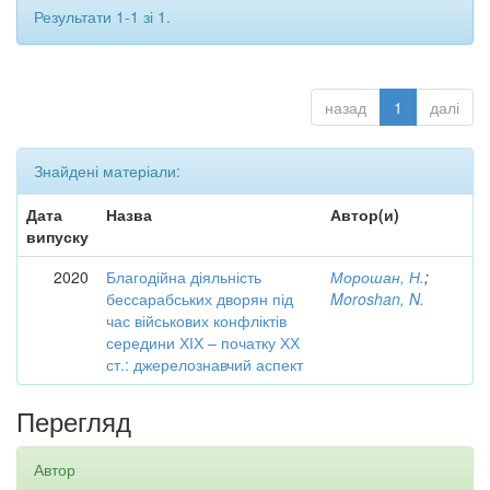
Результати 1-1 зі 1.
назад
1
далі
Знайдені матеріали:
Дата
Назва
Автор(и)
випуску
2020
Благодійна діяльність
Морошан, Н.
;
бессарабських дворян під
Moroshan, N.
час військових конфліктів
середини ХІХ – початку ХХ
ст.: джерелознавчий аспект
Перегляд
Автор