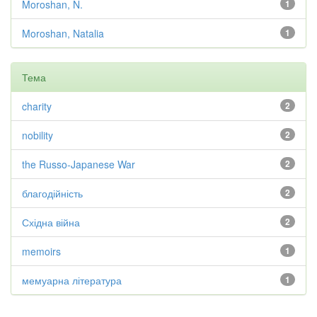
Moroshan, N.
1
Moroshan, Natalia
1
Тема
charity
2
nobility
2
the Russo-Japanese War
2
благодійність
2
Східна війна
2
memoirs
1
мемуарна література
1