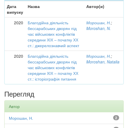
Дата
Назва
Автор(и)
випуску
2020
Благодійна діяльність
Морошан, Н.
;
бессарабських дворян під
Moroshan, N.
час військових конфліктів
середини ХІХ – початку ХХ
ст.: джерелознавчий аспект
2020
Благодійна діяльність
Морошан, Н.
;
бессарабських дворян під
Moroshan, Natalia
час військових конфліктів
середини ХІХ – початку ХХ
ст.: історіографія питання
Перегляд
Автор
Морошан, Н.
2