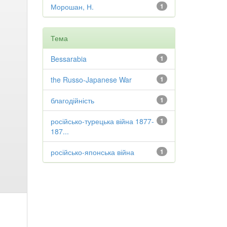
Морошан, Н.
1
Тема
Bessarabia
1
the Russo-Japanese War
1
благодійність
1
російсько-турецька війна 1877-
1
187...
російсько-японська війна
1