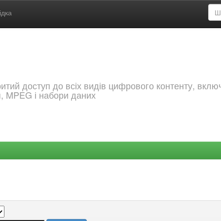
ідка
критий доступ до всіх видів цифрового контенту, вкл
я, MPEG і набори даних