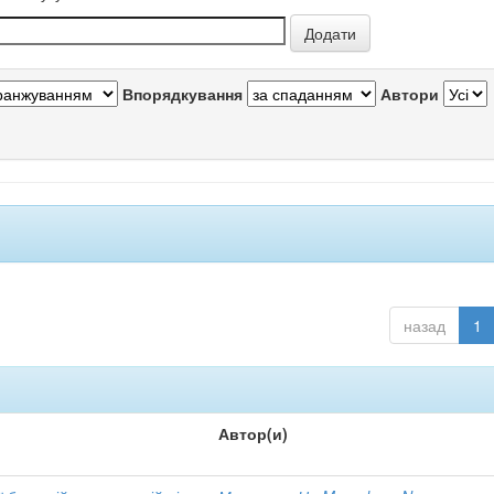
Впорядкування
Автори
назад
1
Автор(и)