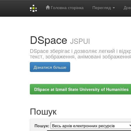
Головна сторінка
Перегляд
Дов
Skip
navigation
DSpace
JSPUI
DSpace зберігає і дозволяє легкий і від
текст, зображення, анімовані зображенн
Дізнатися більше
DSpace at Izmail State University of Humanities
Пошук
Пошук: