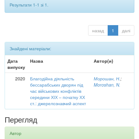
Результати 1-1 зі 1.
назад
1
далі
Знайдені матеріали:
Дата
Назва
Автор(и)
випуску
2020
Благодійна діяльність
Морошан, Н.
;
бессарабських дворян під
Moroshan, N.
час військових конфліктів
середини ХІХ – початку ХХ
ст.: джерелознавчий аспект
Перегляд
Автор