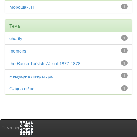
Морошан, Н.
1
Тема
charity
1
memoirs
1
the Russo-Turkish War of 1877-1878
1
мемуарна література
1
Східна війна
1
Тема від