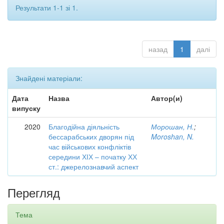
Результати 1-1 зі 1.
назад
1
далі
Знайдені матеріали:
Дата
Назва
Автор(и)
випуску
2020
Благодійна діяльність
Морошан, Н.
;
бессарабських дворян під
Moroshan, N.
час військових конфліктів
середини ХІХ – початку ХХ
ст.: джерелознавчий аспект
Перегляд
Тема