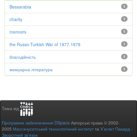
Bessarabia
1
charity
1
memoirs
1
the Russo-Turkish War of 1877-1878
1
благодійність
1
мемуарна література
1
Тема від
Програмне забезпечення DSpace
Авторські права © 2002-
2005
Массачусетський технологічний інститут
та
Х’юлет Пакард
-
Зворотний зв’язок