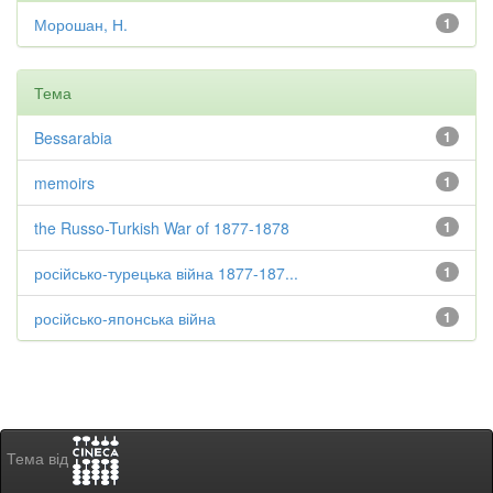
Морошан, Н.
1
Тема
Bessarabia
1
memoirs
1
the Russo-Turkish War of 1877-1878
1
російсько-турецька війна 1877-187...
1
російсько-японська війна
1
Тема від