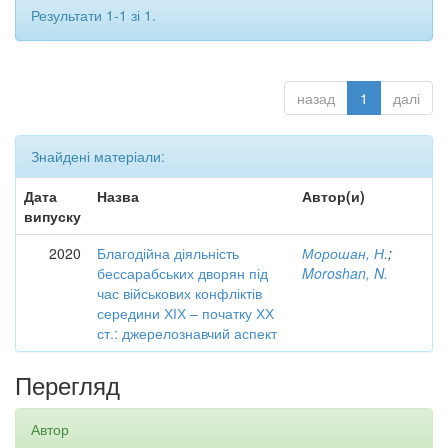
Результати 1-1 зі 1.
назад
1
далі
Знайдені матеріали:
Дата
Назва
Автор(и)
випуску
2020
Благодійна діяльність
Морошан, Н.
;
бессарабських дворян під
Moroshan, N.
час військових конфліктів
середини ХІХ – початку ХХ
ст.: джерелознавчий аспект
Перегляд
Автор