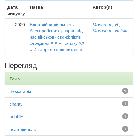
Дата
Назва
Автор(и)
випуску
2020
Благодійна діяльність
Морошан, Н.
;
бессарабських дворян під
Moroshan, Natalia
час військових конфліктів
середини ХІХ – початку ХХ
ст.: історіографія питання
Перегляд
Тема
Bessarabia
1
charity
1
nobility
1
благодійність
1