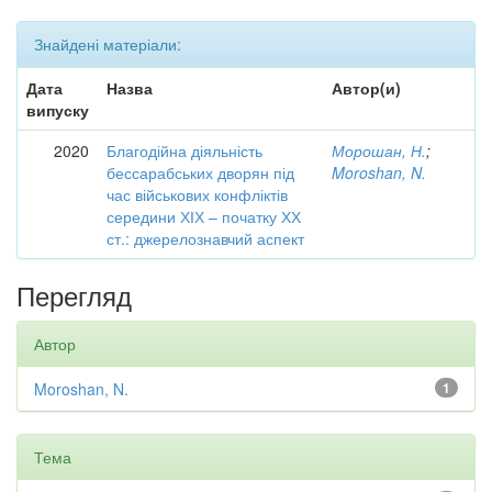
Знайдені матеріали:
Дата
Назва
Автор(и)
випуску
2020
Благодійна діяльність
Морошан, Н.
;
бессарабських дворян під
Moroshan, N.
час військових конфліктів
середини ХІХ – початку ХХ
ст.: джерелознавчий аспект
Перегляд
Автор
Moroshan, N.
1
Тема