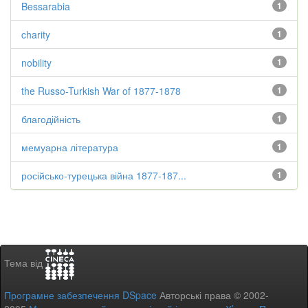
Bessarabia
1
charity
1
nobility
1
the Russo-Turkish War of 1877-1878
1
благодійність
1
мемуарна література
1
російсько-турецька війна 1877-187...
1
Тема від
Програмне забезпечення DSpace
Авторські права © 2002-