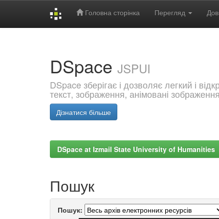
Головна сторінка
Перегляд
Дов
Skip
navigation
DSpace
JSPUI
DSpace зберігає і дозволяє легкий і від
текст, зображення, анімовані зображенн
Дізнатися більше
DSpace at Izmail State University of Humanities
Пошук
Пошук: