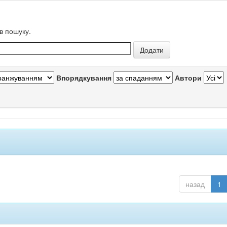
в пошуку.
Впорядкування
Автори
назад
1