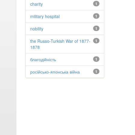
charity
1
military hospital
1
nobility
1
the Russo-Turkish War of 1877-
1
1878
благодійність
1
російсько-японська війна
1