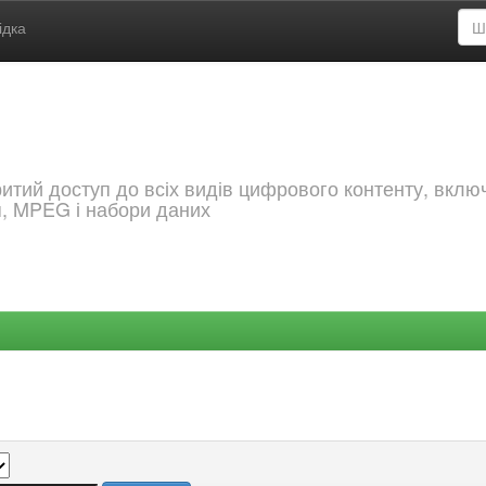
ідка
критий доступ до всіх видів цифрового контенту, вкл
я, MPEG і набори даних