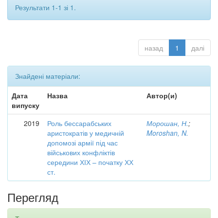
Результати 1-1 зі 1.
назад
1
далі
Знайдені матеріали:
Дата
Назва
Автор(и)
випуску
2019
Роль бессарабських
Морошан, Н.
;
аристократів у медичній
Moroshan, N.
допомозі армії під час
військових конфліктів
середини ХІХ – початку ХХ
ст.
Перегляд