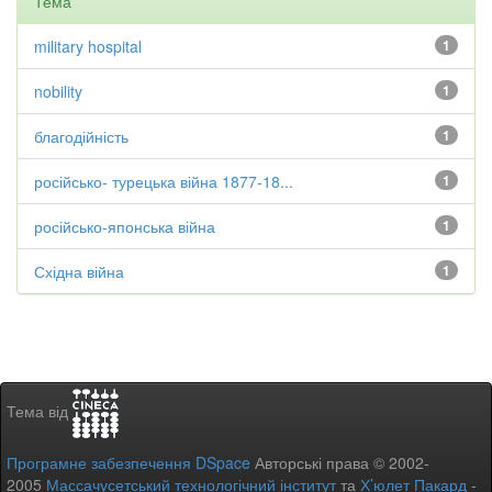
Тема
military hospital
1
nobility
1
благодійність
1
російсько- турецька війна 1877-18...
1
російсько-японська війна
1
Східна війна
1
Тема від
Програмне забезпечення DSpace
Авторські права © 2002-
2005
Массачусетський технологічний інститут
та
Х’юлет Пакард
-