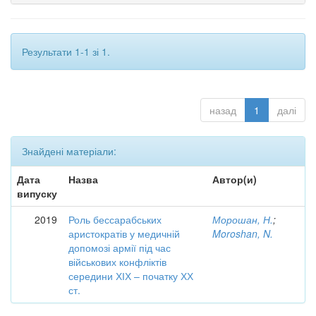
Результати 1-1 зі 1.
назад
1
далі
Знайдені матеріали:
Дата
Назва
Автор(и)
випуску
2019
Роль бессарабських
Морошан, Н.
;
аристократів у медичній
Moroshan, N.
допомозі армії під час
військових конфліктів
середини ХІХ – початку ХХ
ст.