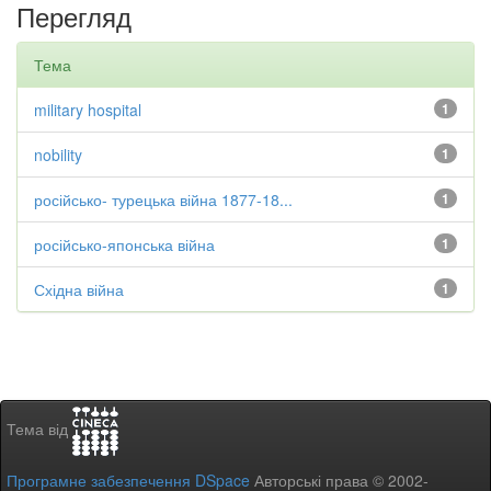
Перегляд
Тема
military hospital
1
nobility
1
російсько- турецька війна 1877-18...
1
російсько-японська війна
1
Східна війна
1
Тема від
Програмне забезпечення DSpace
Авторські права © 2002-