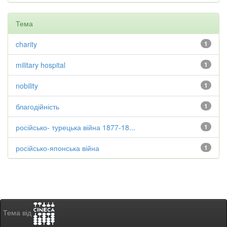
Тема
charity
1
military hospital
1
nobility
1
благодійність
1
російсько- турецька війна 1877-18...
1
російсько-японська війна
1
Тема від