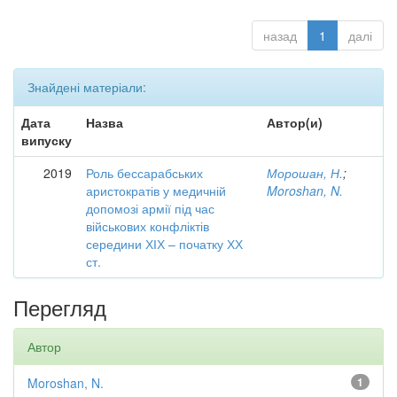
назад
1
далі
Знайдені матеріали:
Дата
Назва
Автор(и)
випуску
2019
Роль бессарабських
Морошан, Н.
;
аристократів у медичній
Moroshan, N.
допомозі армії під час
військових конфліктів
середини ХІХ – початку ХХ
ст.
Перегляд
Автор
Moroshan, N.
1