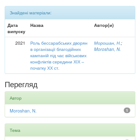
Знайдені матеріали:
Дата
Назва
Автор(и)
випуску
2021
Роль бессарабських дворян
Морошан, Н.
;
в організації благодійних
Moroshan, N.
кампаній під час військових
конфліктів середини ХІХ –
початку ХХ ст.
Перегляд
Автор
Moroshan, N.
1
Тема