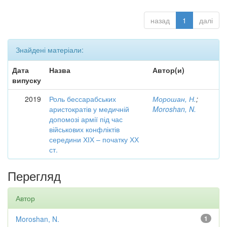
назад
1
далі
Знайдені матеріали:
Дата
Назва
Автор(и)
випуску
2019
Роль бессарабських
Морошан, Н.
;
аристократів у медичній
Moroshan, N.
допомозі армії під час
військових конфліктів
середини ХІХ – початку ХХ
ст.
Перегляд
Автор
Moroshan, N.
1