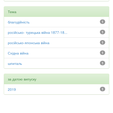
Тема
благодійність
1
російсько- турецька війна 1877-18...
1
російсько-японська війна
1
Східна війна
1
шпиталь
1
за датою випуску
2019
1