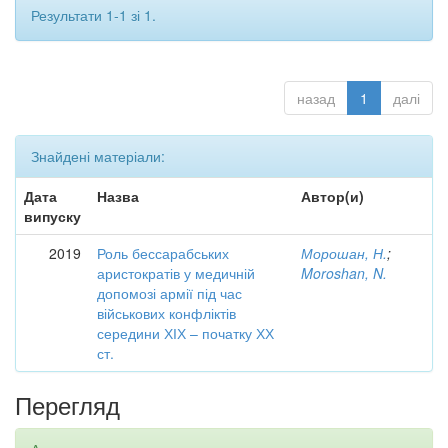
Результати 1-1 зі 1.
назад
1
далі
Знайдені матеріали:
Дата
Назва
Автор(и)
випуску
2019
Роль бессарабських
Морошан, Н.
;
аристократів у медичній
Moroshan, N.
допомозі армії під час
військових конфліктів
середини ХІХ – початку ХХ
ст.
Перегляд