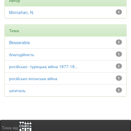
Автор
Moroshan, N.
1
Тема
Bessarabia
1
благодійність
1
російсько- турецька війна 1877-18...
1
російсько-японська війна
1
шпиталь
1
Тема від