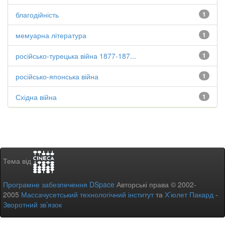
благодійність
1
мемуарна література
1
російсько-турецька війна 1877-187...
1
російсько-японська війна
1
Східна війна
1
Тема від
Програмне забезпечення DSpace
Авторські права © 2002-
2005
Массачусетський технологічний інститут
та
Х’юлет Пакард
-
Зворотний зв’язок