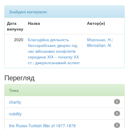
Знайдені матеріали:
Дата
Назва
Автор(и)
випуску
2020
Благодійна діяльність
Морошан, Н.
;
бессарабських дворян під
Moroshan, N.
час військових конфліктів
середини ХІХ – початку ХХ
ст.: джерелознавчий аспект
Перегляд
Тема
charity
1
nobility
1
the Russo-Turkish War of 1877-1878
1