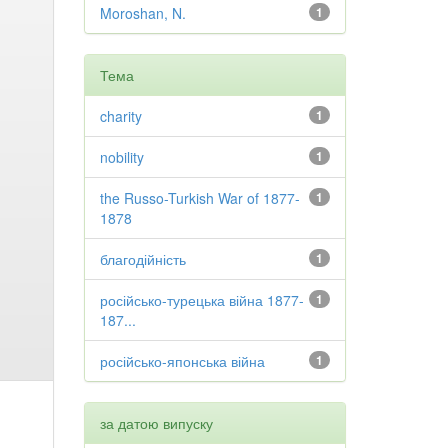
Moroshan, N.
1
Тема
charity
1
nobility
1
the Russo-Turkish War of 1877-
1
1878
благодійність
1
російсько-турецька війна 1877-
1
187...
російсько-японська війна
1
за датою випуску