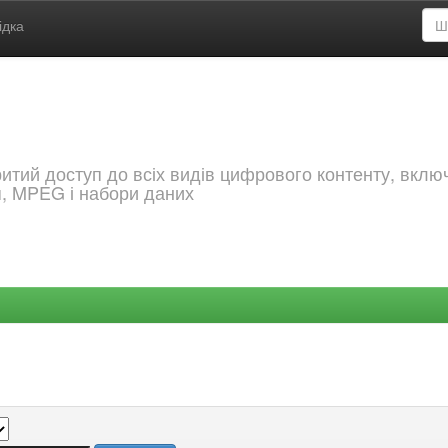
ідка
критий доступ до всіх видів цифрового контенту, вкл
я, MPEG і набори даних