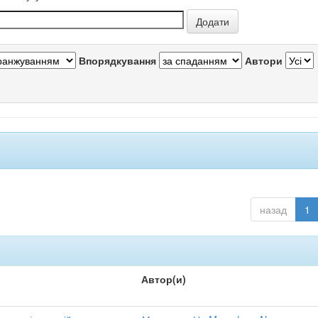
Впорядкування
Автори
назад
1
Автор(и)