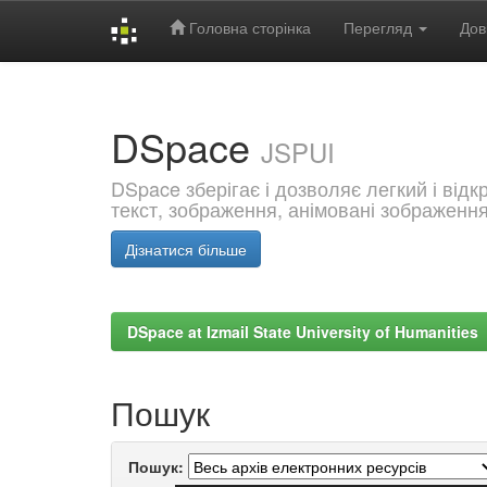
Головна сторінка
Перегляд
Дов
Skip
navigation
DSpace
JSPUI
DSpace зберігає і дозволяє легкий і від
текст, зображення, анімовані зображенн
Дізнатися більше
DSpace at Izmail State University of Humanities
Пошук
Пошук: