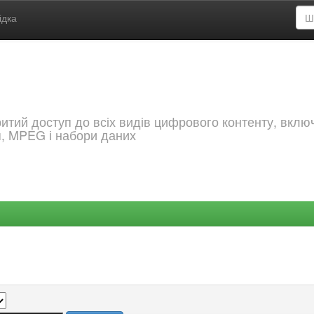
ідка
критий доступ до всіх видів цифрового контенту, вкл
я, MPEG і набори даних