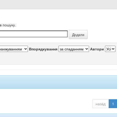
в пошуку.
Впорядкування
Автори
назад
1