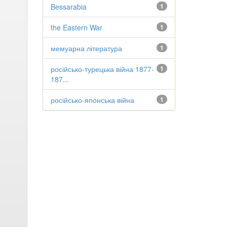
Bessarabia
1
the Eastern War
1
мемуарна література
1
російсько-турецька війна 1877-
1
187...
російсько-японська війна
1