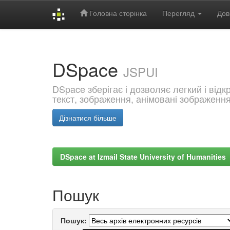
Головна сторінка
Перегляд
Дов
Skip
navigation
DSpace
JSPUI
DSpace зберігає і дозволяє легкий і від
текст, зображення, анімовані зображенн
Дізнатися більше
DSpace at Izmail State University of Humanities
Пошук
Пошук: