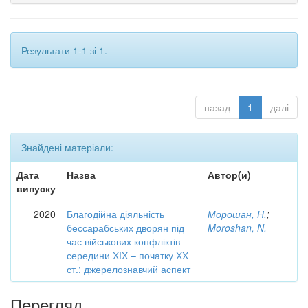
Результати 1-1 зі 1.
назад
1
далі
Знайдені матеріали:
Дата
Назва
Автор(и)
випуску
2020
Благодійна діяльність
Морошан, Н.
;
бессарабських дворян під
Moroshan, N.
час військових конфліктів
середини ХІХ – початку ХХ
ст.: джерелознавчий аспект
Перегляд