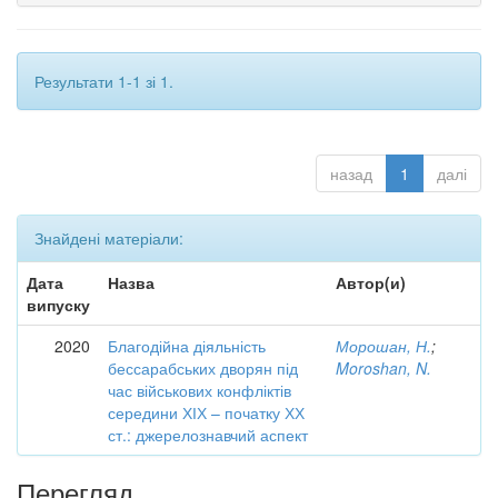
Результати 1-1 зі 1.
назад
1
далі
Знайдені матеріали:
Дата
Назва
Автор(и)
випуску
2020
Благодійна діяльність
Морошан, Н.
;
бессарабських дворян під
Moroshan, N.
час військових конфліктів
середини ХІХ – початку ХХ
ст.: джерелознавчий аспект
Перегляд