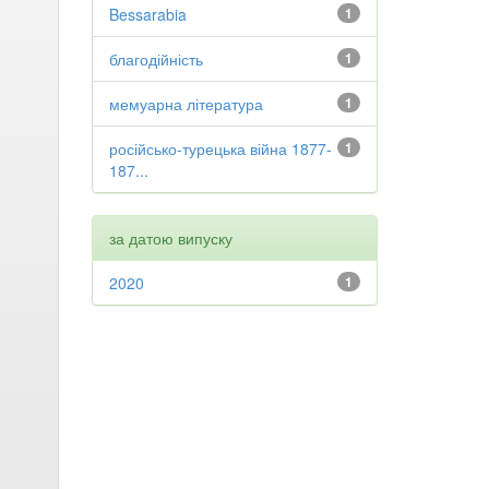
Bessarabia
1
благодійність
1
мемуарна література
1
російсько-турецька війна 1877-
1
187...
за датою випуску
2020
1