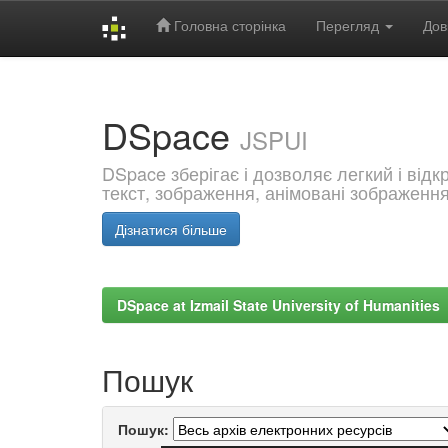
Головна сторінка
Перегляд
Дов
Skip
navigation
DSpace
JSPUI
DSpace зберігає і дозволяє легкий і від
текст, зображення, анімовані зображенн
Дізнатися більше
DSpace at Izmail State University of Humanities
Пошук
Пошук: