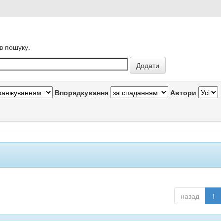
в пошуку.
Впорядкування
Автори
назад
1