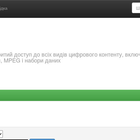
ідка
критий доступ до всіх видів цифрового контенту, вкл
я, MPEG і набори даних