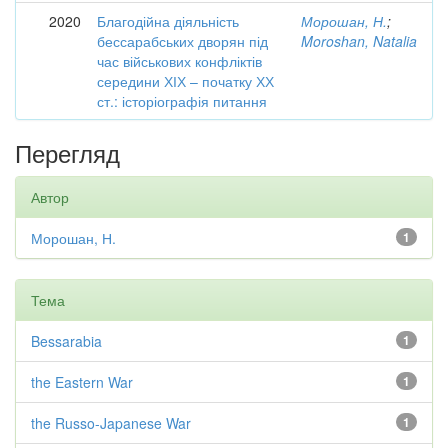
2020
Благодійна діяльність
Морошан, Н.
;
бессарабських дворян під
Moroshan, Natalia
час військових конфліктів
середини ХІХ – початку ХХ
ст.: історіографія питання
Перегляд
Автор
Морошан, Н.
1
Тема
Bessarabia
1
the Eastern War
1
the Russo-Japanese War
1