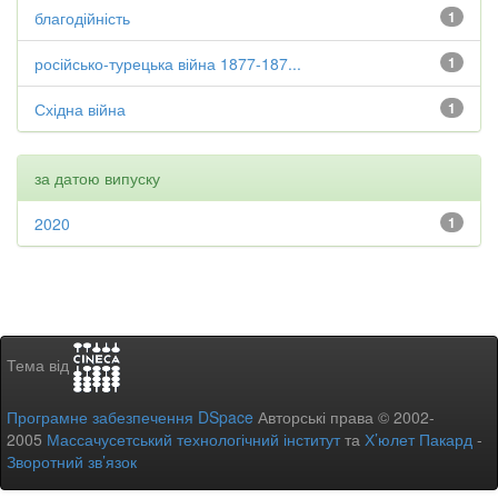
благодійність
1
російсько-турецька війна 1877-187...
1
Східна війна
1
за датою випуску
2020
1
Тема від
Програмне забезпечення DSpace
Авторські права © 2002-
2005
Массачусетський технологічний інститут
та
Х’юлет Пакард
-
Зворотний зв’язок