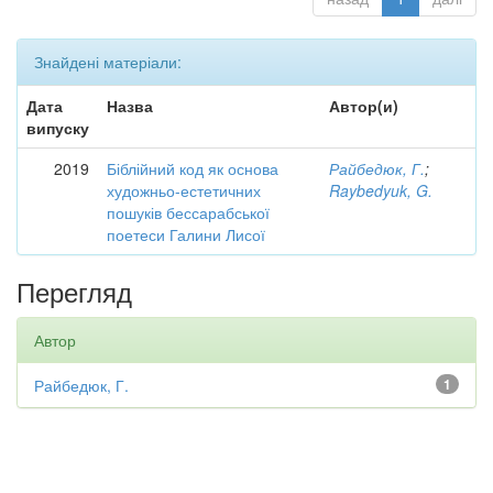
Знайдені матеріали:
Дата
Назва
Автор(и)
випуску
2019
Біблійний код як основа
Райбедюк, Г.
;
художньо-естетичних
Raybedyuk, G.
пошуків бессарабської
поетеси Галини Лисої
Перегляд
Автор
Райбедюк, Г.
1