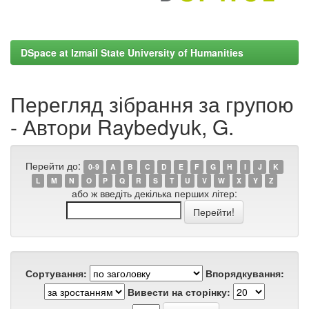
DSpace at Izmail State University of Humanities
Перегляд зібрання за групою
- Автори Raybedyuk, G.
Перейти до:
0-9
A
B
C
D
E
F
G
H
I
J
K
L
M
N
O
P
Q
R
S
T
U
V
W
X
Y
Z
або ж введіть декілька перших літер:
Сортування:
Впорядкування:
Вивести на сторінку: