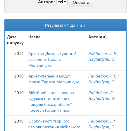
Автори:
Результати 1 до 7 із 7
Дата
Назва
Автор(и)
випуску
2014
Архетип Дому в художній
Райбедюк, Г.Б.
;
аксіології Тараса
Raybedyuk, G.
Мельничука
2016
Архетипальний модус
Райбедюк, Г.Б.
;
лірики Тараса Мельничука
Raybedyuk, G.
2019
Біблійний код як основа
Райбедюк, Г.
;
художньо-естетичних
Raybedyuk, G.
пошуків бессарабської
поетеси Галини Лисої
2019
Особливості творчого
Райбедюк, Г.
;
самовираження кілійського
Raybedyuk, G.