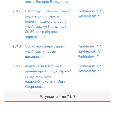
поета Валерія Виходцева
2017
Світло душі Таміли Кібкало:
Райбедюк, Г.Б.
;
штрихи до портрета
Raybedyuk, G.
берегині рідного слова в
українському Придунав’ї :
До 80-річчя від дня
народження
2013
Суб’єктна сфера лірики
Райбедюк, Г.
;
українських поетів-
Raybedyuk, G.
;
дисидентів
Райбедюк, Г.
2017
Художня та історична
Райбедюк, Г.
;
правда про голод в Україні:
Raybedyuk, G.
за матеріалами
радіопубліцистики Юрія
Лавріненка
Результати 1 до 7 із 7