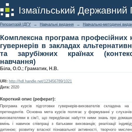
Комплексна програма професійних ку
Ізмаїльський Державний 
альтернативної освіти в Украї
дистанційного навчання)
Репозиторій ІДГУ
→
Навчальні видання
→
Навчально-методичні видан
Комплексна програма професійних к
гувернерів в закладах альтернативно
та зарубіжних країнах (контек
навчання)
Біла, О.О.
;
Граматик, Н.В.
URI:
http://hdl.handle.net/123456789/1021
Дата:
2020
Короткий опис (реферат):
Програма курсів підготовки гувернерів-вихователів складена на 
претендентів. Основна мета курсів полягає у формуванні у слухачів
вихователями в сім’ї, що передбачає набуття ними знань про домашнє
вмінь і навичок співпраці з батьками вихованців; реалізації індивід
дитиною; розвитку власної пізнавальної активності, творчого мисле