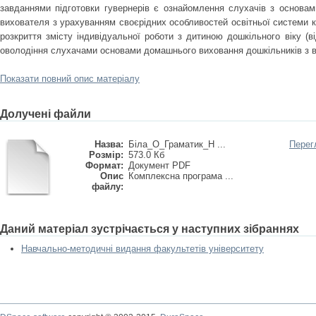
завданнями підготовки гувернерів є ознайомлення слухачів з основами
вихователя з урахуванням своєрідних особливостей освітньої системи кр
розкриття змісту індивідуальної роботи з дитиною дошкільного віку (
оволодіння слухачами основами домашнього виховання дошкільників з ві
Показати повний опис матеріалу
Долучені файли
Назва:
Біла_О_Граматик_Н ...
Перег
Розмір:
573.0 Кб
Формат:
Документ PDF
Опис
Комплексна програма ...
файлу:
Даний матеріал зустрічається у наступних зібраннях
Навчально-методичні видання факультетів університету