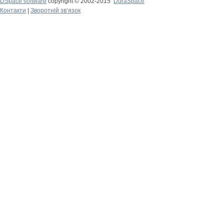
DSpace software
copyright © 2002-2015
DuraSpace
Контакти
|
Зворотній зв’язок